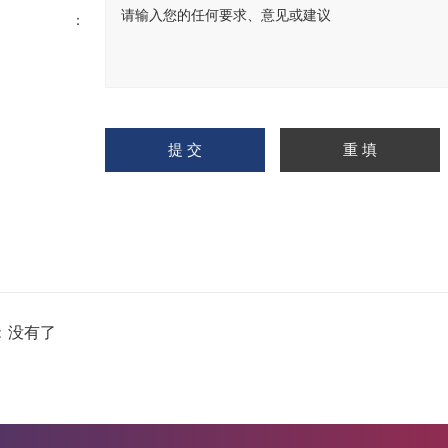
：
：
没有了