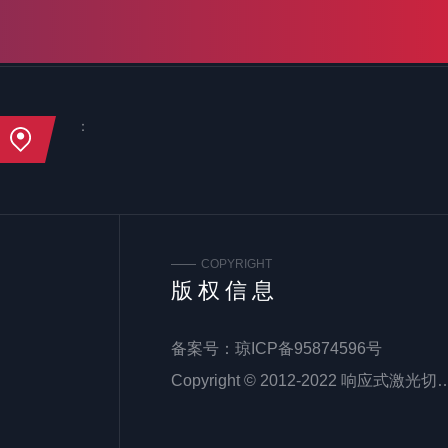
：
COPYRIGHT
版权信息
备案号：
琼ICP备95874596号
Copyright © 2012-2022 响应式