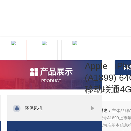
Apple iPh
详
产品展示
(A1899) 
PRODUCT
移动联通4
产
环保风机
简要描述：
主体品牌App
入网型号A1899上市
网信息为准基本信息